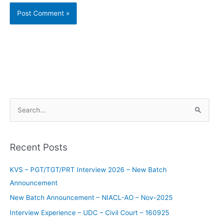
S
e
a
Recent Posts
r
c
KVS – PGT/TGT/PRT Interview 2026 – New Batch
h
Announcement
f
New Batch Announcement – NIACL-AO – Nov-2025
o
Interview Experience – UDC – Civil Court – 160925
r