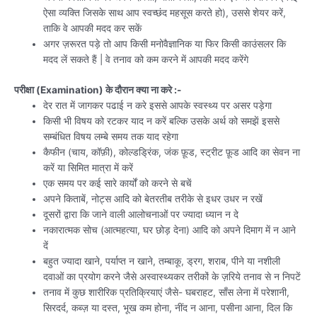
ऐसा व्यक्ति जिसके साथ आप स्वच्छंद महसूस करते हो), उससे शेयर करें,
ताकि वे आपकी मदद कर सकें
अगर ज़रूरत पड़े तो आप किसी मनोवैज्ञानिक या फिर किसी काउंसलर कि
मदद लें सकते हैं | वे तनाव को कम करने में आपकी मदद करेंगे
परीक्षा (Examination) के दौरान क्या ना करे :-
देर रात में जागकर पढाई न करे इससे आपके स्वस्थ्य पर असर पड़ेगा
किसी भी विषय को रटकर याद न करें बल्कि उसके अर्थ को समझें इससे
सम्बंधित विषय लम्बे समय तक याद रहेगा
कैफीन (चाय, कॉफ़ी), कोल्डड्रिंक, जंक फ़ूड, स्ट्रीट फ़ूड आदि का सेवन ना
करें या सिमित मात्रा में करें
एक समय पर कई सारे कार्यों को करने से बचें
अपने किताबें, नोट्स आदि को बेतरतीब तरीके से इधर उधर न रखें
दूसरों द्वारा कि जाने वाली आलोचनाओं पर ज्यादा ध्यान न दे
नकारात्मक सोच (आत्महत्या, घर छोड़ देना) आदि को अपने दिमाग में न आने
दें
बहुत ज्यादा खाने, पर्याप्त न खाने, तम्बाकू, ड्रग, शराब, पीने या नशीली
दवाओं का प्रयोग करने जैसे अस्वास्थ्यकर तरीकों के ज़रिये तनाव से न निपटें
तनाव में कुछ शारीरिक प्रतिक्रियाएं जैसे- घबराहट, साँस लेना में परेशानी,
सिरदर्द, कब्ज़ या दस्त, भूख कम होना, नींद न आना, पसीना आना, दिल कि